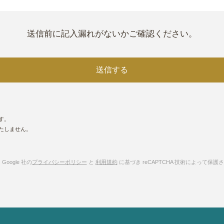
送信前に記入漏れがないかご確認ください。
送信する
す。
たしません。
oogle 社の
プライバシーポリシー
と
利用規約
に基づき reCAPTCHA 技術によって保