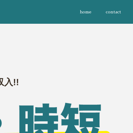
home
contact
入!!