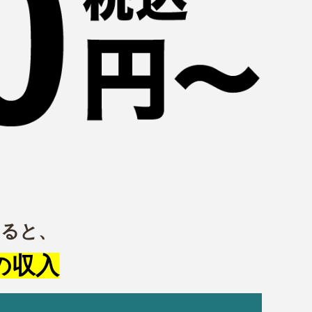
ると、
の収入