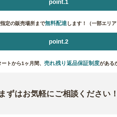
point.1
無料配達
ご指定の販売場所まで
します！（一部エリア
point.2
売れ残り返品保証制度
タートから1ヶ月間、
がある
まずはお気軽にご相談ください