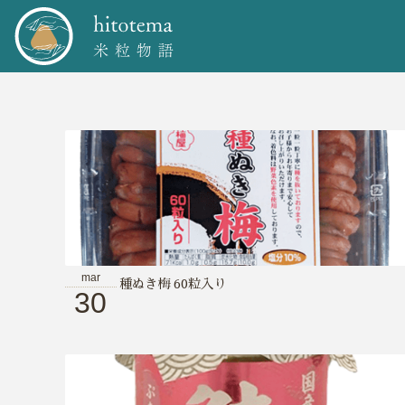
mar
種ぬき梅 60粒入り
30