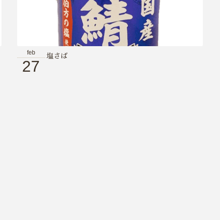
feb
塩さば
27